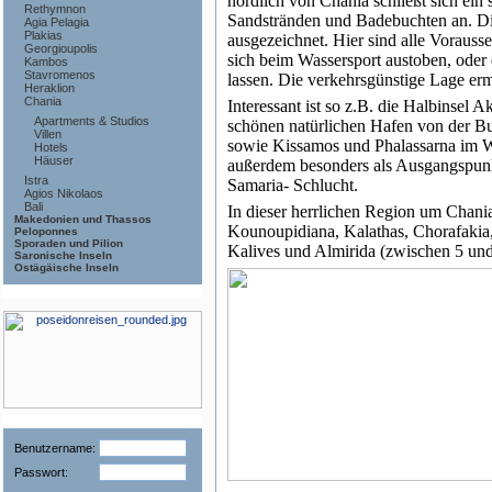
nördlich von Chania schließt sich ein 
Rethymnon
Sandstränden und Badebuchten an. Di
Agia Pelagia
Plakias
ausgezeichnet. Hier sind alle Voraus
Georgioupolis
sich beim Wassersport austoben, oder 
Kambos
Stavromenos
lassen. Die verkehrsgünstige Lage ermö
Heraklion
Chania
Interessant ist so z.B. die Halbinsel A
Apartments & Studios
schönen natürlichen Hafen von der Bu
Villen
sowie Kissamos und Phalassarna im We
Hotels
Häuser
außerdem besonders als Ausgangspunk
Istra
Samaria- Schlucht.
Agios Nikolaos
Bali
In dieser herrlichen Region um Chan
Makedonien und Thassos
Kounoupidiana, Kalathas, Chorafakia, 
Peloponnes
Sporaden und Pilion
Kalives und Almirida (zwischen 5 und 
Saronische Inseln
Ostägäische Inseln
Benutzername:
Passwort: