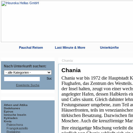
Pauchal Reisen
Last Minute & More
Unterkünfte
Chania
Nach Unterkunft suchen:
Chania
Chania war bis 1972 die Hauptstadt Kr
Flughafen, das Zentrum des Westteils. 
Erweiterte Suche
der Insel halten, zeugt von einer wec
angelegter Hafen, dessen Halbkreis e
und Cafes säumt. Gleich dahinter lehn
Festungsmauer umgebene, zum Teil auf
Athen und Attika
Dodekanes
Häuserfronten, teils im venezianischen
Epirus
türkischen Besatzung. Dazwischen fin
Ionische Inseln
Kykladen
Moschee. Auch die kreuzförmige Mark
Kreta
Paleochora
Ihre einzigartige Mischung verleiht d
Frangokastello
Rodakino