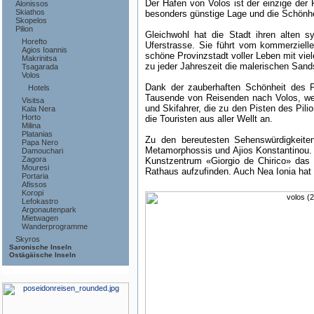
Der Hafen von Volos ist der einzige der 
Alonissos
Skiathos
besonders günstige Lage und die Schönhe
Skopelos
Pilion
Gleichwohl hat die Stadt ihren alten s
Horefto
Uferstrasse. Sie führt vom kommerzielle
Agios Ioannis
schöne Provinzstadt voller Leben mit vie
Makrinitsa
zu jeder Jahreszeit die malerischen Sand
Tsagarada
Volos
Dank der zauberhaften Schönheit des P
Hotels
Tausende von Reisenden nach Volos, welc
Visitsa
und Skifahrer, die zu den Pisten des Pil
Kala Nera
Horto
die Touristen aus aller Wellt an.
Milina
Platanias
Zu den bereutesten Sehenswürdigkeiten
Papa Nero
Metamorphossis und Ajios Konstantinou. W
Damouchari
Zagora
Kunstzentrum «Giorgio de Chirico» das
Mouresi
Rathaus aufzufinden. Auch Nea Ionia hat 
Portaria
Afissos
Koropi
Lefokastro
Argonautenpark
Mietwagen
Wanderprogramme
Skyros
Saronische Inseln
Ostägäische Inseln