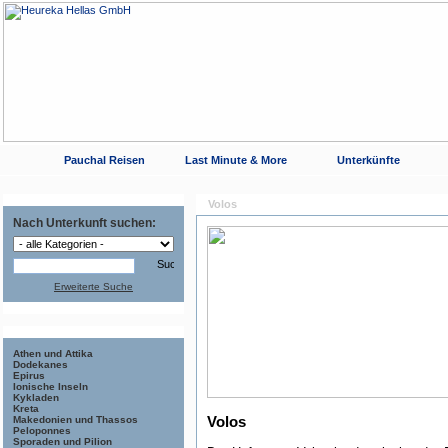
Pauchal Reisen
Last Minute & More
Unterkünfte
Volos
Nach Unterkunft suchen:
Erweiterte Suche
Athen und Attika
Dodekanes
Epirus
Ionische Inseln
Kykladen
Kreta
Makedonien und Thassos
Volos
Peloponnes
Sporaden und Pilion