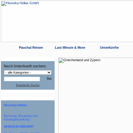
Pauchal Reisen
Last Minute & More
Unterkünfte
Nach Unterkunft suchen:
Erweiterte Suche
Heureka Hellas
Tauentzienstr. 2 / D-10789 Berlin
Buchung, Beratung und
Katalogbestellung
:
0049(0)30 69504697