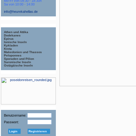
Mo-Fr von 09:30 - 18:30h
Sa von 10:00 - 14:00
info@heurekahellas.de
Athen und Attika
Dodekanes
Epirus
Ionische Inseln
Kykladen
Kreta
Makedonien und Thassos
Peloponnes
Sporaden und Pilion
Saronische Inseln
Ostägäische Inseln
Benutzername:
Passwort:
Login
Registrieren